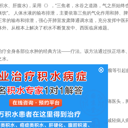
水、肝腹水)，采用《》，“三焦者，水谷之道路，气之所始终
饮”。 人体水液的输布排泄，主要依靠三焦的气化作用和肺、
正常的输布和排泄，强心开肺宣发肃降通调水道，充分发挥中医
体外。从根本上解决了积水不断复发中、西医临床难题。
疗全身各部位水肿的经典方法——疗法。该方法通过扶正培本
之水。
、肝病腹水、心包积液、关节腔积液以及糖尿病、肿瘤等引起
腑，全方位排出体内瘀积之水液。
决了人体组织及腔隙水液瘀积的问题。告别了西药头痛医头，
伤。解决了西医因抽水而引起的一系列问题，不仅仅减轻病人