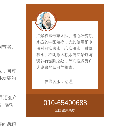
汇聚权威专家团队、潜心研究积
水症的中医治疗，尤其使用消水
用节省。
法对肝病腹水、心病胸水、肺部
积水、不明原因积水病症治疗与
调养有独到之处，等病症深受广
大患者的认可与推崇。
发，同时
并发症的
——在线客服：助理
且还会产
010-65400688
病，肾功
全国健康热线
好的话积