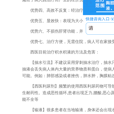
优势四、高效不反复：经治疗万余例患者统计分
优势五、显效快：表现为大小便增多，二便次数
优势六、不损伤肝肾功能，并且根据患者自身不
优势七、治疗方便，无需住院，病人可在家接受
西医目前治疗积水积液的方法及危害：
【抽水引流】不建议采用穿刺抽水治疗，抽水只
抽液会丢失病人体内大量的营养物质和蛋白，使病
可能。例如：肺部感染或者挫伤，肺水肿，胸膜粘
【西医利尿剂】频繁的使用西医利尿药物可导致电
生耐药性。造成恶性循环,患者出现乏力,腰酸,恶
能不全等
【输液】很多患者在当地输液，身体还会出现水