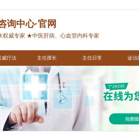
咨询中心·官网
水权威专家 ★中医肝病、心血管内科专家
权威疗法
主任擅长
主任日常
诊治