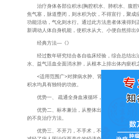
治疗身体各部位积水(胸腔积水、肺积水、腹腔积
焦气塞，脉道壅闭，则水积为饮，不得宣行，聚成痰
功能活动，气化则水行。通过此方法患者体液得到
新调动人体自身机能，使积水从大、小便自然排出
经典方法—《》
经过数年研究结合各自临床经验，综合总结出治
水、益气活血全面消水肿，从根本上排出体内瘀积
<适用范围广>对脾病水肿、肾病水肿、肺病胸水
积水均具有独特的功效。
优势一、 疏通全身血液循环，整体调理五脏六
优势二、标本兼治，从整体出发，辨证论治，解
的不良治疗方法。
优势三、不开刀，不手术，不抽水，对身体无损
减轻了病人因治疗而产生的经济负担。