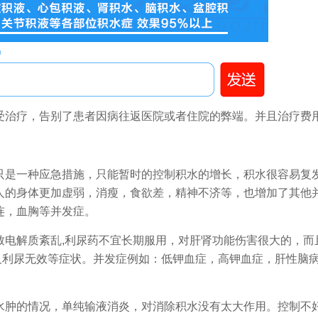
析，高效不反复。
增多，排便总量增加，一周症状逐渐减轻。
同情况进行整体调理全身。
治疗，告别了患者因病往返医院或者住院的弊端。并且治疗费
是一种应急措施，只能暂时的控制积水的增长，积水很容易复
人的身体更加虚弱，消瘦，食欲差，精神不济等，也增加了其他
连，血胸等并发症。
解质紊乱,利尿药不宜长期服用，对肝肾功能伤害很大的，而
心及利尿无效等症状。并发症例如：低钾血症，高钾血症，肝性脑
肿的情况，单纯输液消炎，对消除积水没有太大作用。控制不