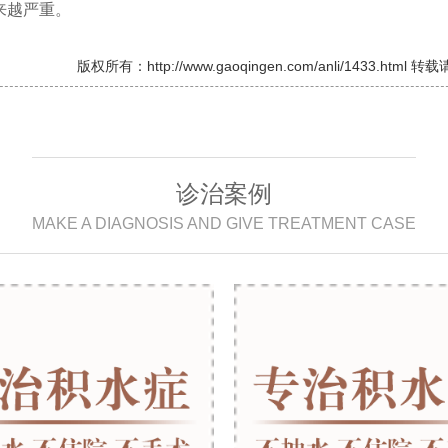
来越严重。
版权所有：http://www.gaoqingen.com/anli/1433.html
诊治案例
MAKE A DIAGNOSIS AND GIVE TREATMENT CASE