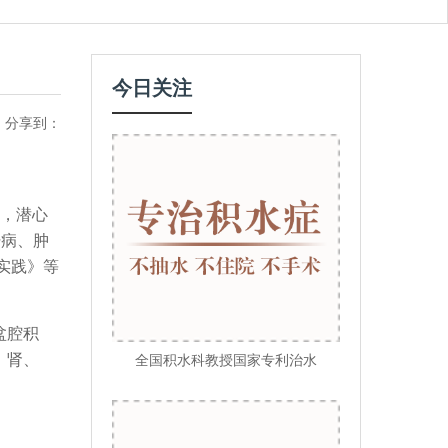
今日关注
分享到：
，潜心
肝病、肿
实践》等
盆腔积
、肾、
全国积水科教授国家专利治水