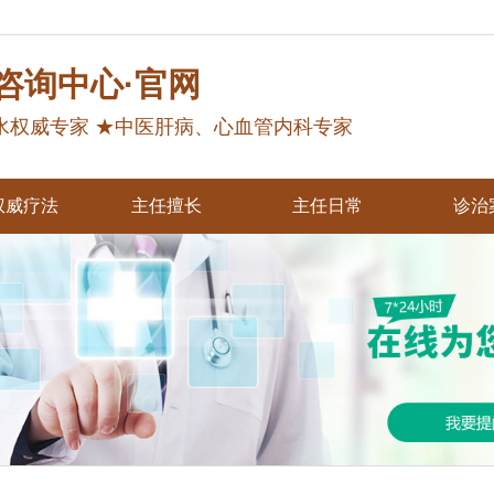
咨询中心·官网
水权威专家 ★中医肝病、心血管内科专家
权威疗法
主任擅长
主任日常
诊治