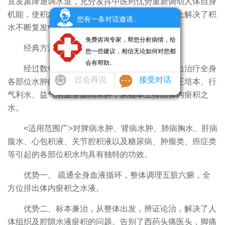
宣发肃降通调水道，充分发挥中医药优势重新调动人体自身
机能，使积水从大、小便自然排出体外。从根本上解决了积
您有一条对话邀请..
水不断复发中、西医临床难题。
免费咨询专家，帮您分析病情，给
经典方法—《》
您一些建议，相信无论如何对您都
会有帮助..
经过数年研究结合各自临床经验，综合总结出治疗全身
过会再说
接受对话
各部位水肿的经典方法——疗法。该方法通过扶正培本、行
气利水、益气活血全面消水肿，从根本上排出体内瘀积之
水。
<适用范围广>对脾病水肿、肾病水肿、肺病胸水、肝病
腹水、心包积液、关节腔积液以及糖尿病、肿瘤类、癌症类
等引起的各部位积水均具有独特的功效。
优势一、 疏通全身血液循环，整体调理五脏六腑，全
方位排出体内瘀积之水液。
优势二、标本兼治，从整体出发，辨证论治，解决了人
体组织及腔隙水液瘀积的问题。告别了西药头痛医头，脚痛