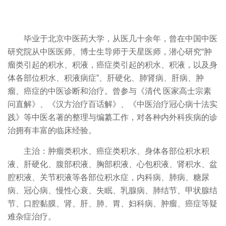
毕业于北京中医药大学，从医几十余年，曾在中国中医
研究院从中医医师、博士生导师于天星医师，潜心研究“肿
瘤类引起的积水、积液，癌症类引起的积水、积液，以及身
体各部位积水、积液病症”、肝硬化、肺肾病、肝病、肿
瘤、癌症的中医诊断和治疗。曾参与《清代 医家高士宗素
问直解》、《汉方治疗百话解》、《中医治疗冠心病十法实
践》等中医名著的整理与编纂工作，对各种内外科疾病的诊
治拥有丰富的临床经验。
主治：肿瘤类积水、癌症类积水、身体各部位积水积
液、肝硬化、腹部积液、胸部积液、心包积液、肾积水、盆
腔积液、关节积液等各部位积水症，内科病、肺病、糖尿
病、冠心病、慢性心衰、失眠、乳腺病、肺结节、甲状腺结
节、口腔黏膜、肾、肝、肺、胃、妇科病、肿瘤、癌症等疑
难杂症治疗。