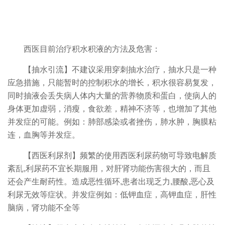
西医目前治疗积水积液的方法及危害：
【抽水引流】不建议采用穿刺抽水治疗，抽水只是一种
应急措施，只能暂时的控制积水的增长，积水很容易复发，
同时抽液会丢失病人体内大量的营养物质和蛋白，使病人的
身体更加虚弱，消瘦，食欲差，精神不济等，也增加了其他
并发症的可能。例如：肺部感染或者挫伤，肺水肿，胸膜粘
连，血胸等并发症。
【西医利尿剂】频繁的使用西医利尿药物可导致电解质
紊乱,利尿药不宜长期服用，对肝肾功能伤害很大的，而且
还会产生耐药性。造成恶性循环,患者出现乏力,腰酸,恶心及
利尿无效等症状。并发症例如：低钾血症，高钾血症，肝性
脑病，肾功能不全等