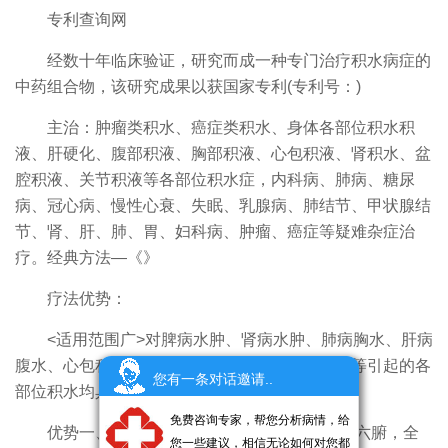
专利查询网
经数十年临床验证，研究而成一种专门治疗积水病症的
中药组合物，该研究成果以获国家专利(专利号：)
主治：肿瘤类积水、癌症类积水、身体各部位积水积
液、肝硬化、腹部积液、胸部积液、心包积液、肾积水、盆
腔积液、关节积液等各部位积水症，内科病、肺病、糖尿
病、冠心病、慢性心衰、失眠、乳腺病、肺结节、甲状腺结
节、肾、肝、肺、胃、妇科病、肿瘤、癌症等疑难杂症治
疗。经典方法—《》
疗法优势：
<适用范围广>对脾病水肿、肾病水肿、肺病胸水、肝病
腹水、心包积液、关节腔积液以及糖尿病、肿瘤等引起的各
您有一条对话邀请..
部位积水均具有独特的功效。
免费咨询专家，帮您分析病情，给
优势一、 疏通全身血液循环，整体调理五脏六腑，全
您一些建议，相信无论如何对您都