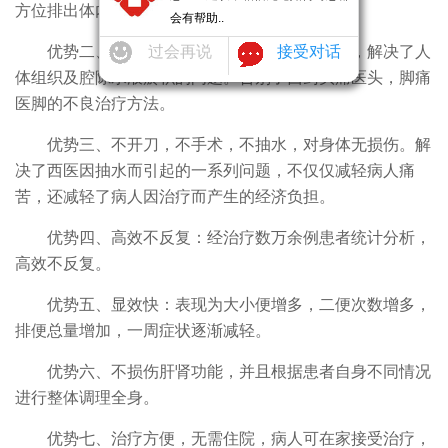
方位排出体内瘀积之水液。
会有帮助..
优势二、标本兼治，从整体出发，辨证论治，解决了人
过会再说
接受对话
体组织及腔隙水液瘀积的问题。告别了西药头痛医头，脚痛
医脚的不良治疗方法。
优势三、不开刀，不手术，不抽水，对身体无损伤。解
决了西医因抽水而引起的一系列问题，不仅仅减轻病人痛
苦，还减轻了病人因治疗而产生的经济负担。
优势四、高效不反复：经治疗数万余例患者统计分析，
高效不反复。
优势五、显效快：表现为大小便增多，二便次数增多，
排便总量增加，一周症状逐渐减轻。
优势六、不损伤肝肾功能，并且根据患者自身不同情况
进行整体调理全身。
优势七、治疗方便，无需住院，病人可在家接受治疗，