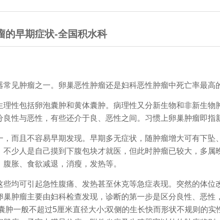
瘤的早期症状-全国积水科
器常见肿瘤之一。卵巢恶性肿瘤还是妇科恶性肿瘤中死亡率最高
理性包括卵泡囊肿和黄体囊肿。病理性又分新生物和非新生物
分良性与恶性，有些还介于良、恶性之间。习惯上卵巢肿瘤即指
，而且不容易早期发现。早期多无症状，随肿瘤增大可有下坠
。不少人是自己摸到下腹包块才就医，但此时肿瘤已较大，多属
、腹胀、食欲减退，消瘦，发热等。
些均可引起急性腹痛、发热甚至休克等急症表现。突然的体位
卵巢肿瘤主要由妇科检查发现，诊断的第一步是区分良性、恶性
囊肿一般不超过5厘米直径大小;双侧的生长快而形状不规则的实