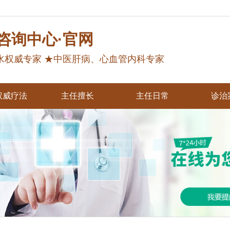
咨询中心·官网
水权威专家 ★中医肝病、心血管内科专家
权威疗法
主任擅长
主任日常
诊治