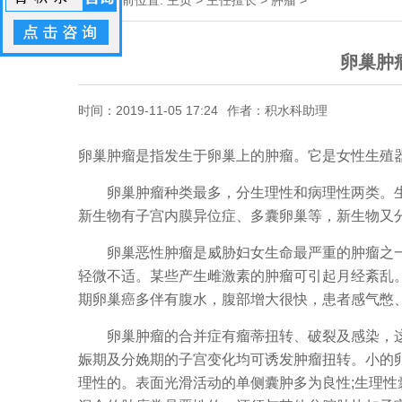
当前位置:
主页
>
主任擅长
>
肿瘤
>
卵巢肿
时间：2019-11-05 17:24
作者：积水科助理
卵巢肿瘤是指发生于卵巢上的肿瘤。它是女性生殖
卵巢肿瘤种类最多，分生理性和病理性两类。生
新生物有子宫内膜异位症、多囊卵巢等，新生物又
卵巢恶性肿瘤是威胁妇女生命最严重的肿瘤之一
轻微不适。某些产生雌激素的肿瘤可引起月经紊乱
期卵巢癌多伴有腹水，腹部增大很快，患者感气憋
卵巢肿瘤的合并症有瘤蒂扭转、破裂及感染，这
娠期及分娩期的子宫变化均可诱发肿瘤扭转。小的
理性的。表面光滑活动的单侧囊肿多为良性;生理性