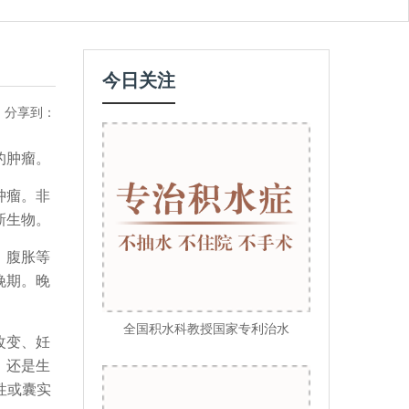
今日关注
分享到：
的肿瘤。
肿瘤。非
新生物。
、腹胀等
晚期。晚
全国积水科教授国家专利治水
改变、妊
，还是生
性或囊实