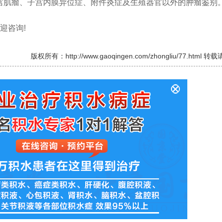
宫肌瘤、子宫内膜异位症、附件炎症及生殖器官以外的肿瘤鉴别
迎咨询!
版权所有：http://www.gaoqingen.com/zhongliu/77.html