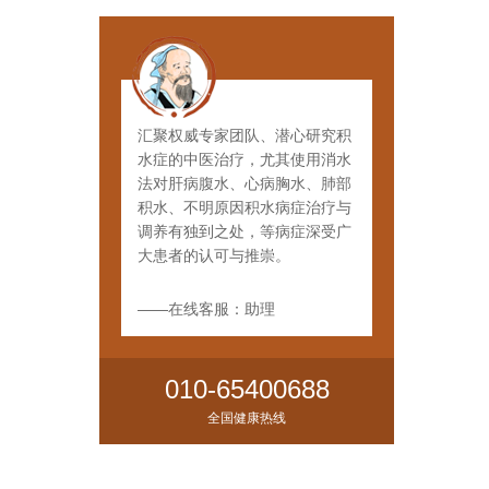
汇聚权威专家团队、潜心研究积
水症的中医治疗，尤其使用消水
法对肝病腹水、心病胸水、肺部
积水、不明原因积水病症治疗与
调养有独到之处，等病症深受广
大患者的认可与推崇。
——在线客服：助理
010-65400688
全国健康热线