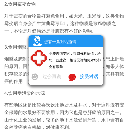
2.食用霉变食物
对于霉变的食物最好避免食用，如大米、玉米等，这类食物
霉变后自身会产生黄曲霉毒B1，这种物质是致癌物质之
一，不论是对健康还是肝脏都有不好的影响。
您有一条对话邀请..
3.食用烟熏、腌制的食物
免费咨询专家，帮您分析病情，给
烟熏及腌制的食物备受人们欢迎，但它也是导致人患上肝癌
您一些建议，相信无论如何对您都
的原因。因为这类食物本身含有大量的亚硝酸盐，如果人体
会有帮助..
积存较多的这种物质，它会转变成亚硝胺类物质，其具有致
过会再说
接受对话
癌的作用，影响肝脏的健康。
4.饮用受污染的水源
有些地区还是比较喜欢饮用池塘水及井水，对于这种没有安
全保障的水最好不要饮用，因为它也是患肝癌的原因之一。
由于化工业的发展，较多的地下水源受到污染，水中含有百
余种致癌的有机物，对健康不利。