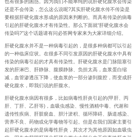
也有很多的困惑。因为我们不能单纯的说肝硬化腹水会传染
还是不会传染，怎么这么说呢?其实肝硬化腹水传不传染是
要根据肝硬化腹水形成的原因来判断的。而具有传染的病毒
引起的肝硬化腹水才有传染性。那么下面就“肝硬化腹水会
传染吗?”这个话题请有问必答网专家来为大家详细介绍。
肝硬化腹水并不是一种病毒引起的，是很多种病都可以引起
的一种临床症状。在很多不同引发原因的肝硬化腹水中具有
传染的病毒引起的才具有传染性。肝硬化腹水是门脉阻塞引
发的肝淋巴、肝静脉、腹膜静脉、负担太高，血浆蛋白缩
减，血管渗透压下降，使血浆的一部分渗到腹腔，而变成肝
硬化腹水，即我们说的肝腹水。
肝硬化腹水病因有很多，比如病毒性肝炎引起的(甲肝、丙
肝、丁肝、乙肝等)，血吸虫感染、慢性酒精中毒、代谢和
遗传性疾病、肝脏瘀血、胆汁淤积、循环障碍、肠道感染、
营养不良、药物或化学毒物等引起。但是在我们国家主要引
起肝硬化腹水的是病毒性肝炎，其次才为其他原因如血吸虫