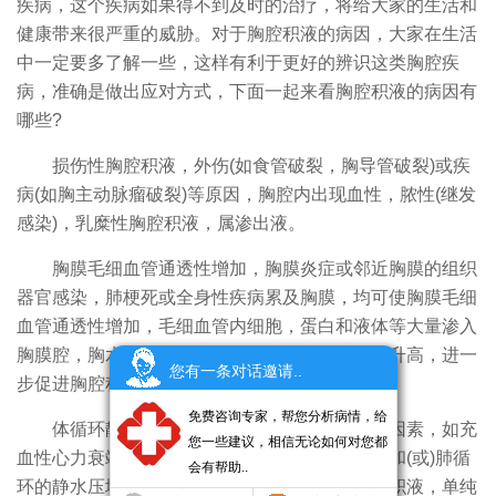
疾病，这个疾病如果得不到及时的治疗，将给大家的生活和
健康带来很严重的威胁。对于胸腔积液的病因，大家在生活
中一定要多了解一些，这样有利于更好的辨识这类胸腔疾
病，准确是做出应对方式，下面一起来看胸腔积液的病因有
哪些?
损伤性胸腔积液，外伤(如食管破裂，胸导管破裂)或疾
病(如胸主动脉瘤破裂)等原因，胸腔内出现血性，脓性(继发
感染)，乳糜性胸腔积液，属渗出液。
胸膜毛细血管通透性增加，胸膜炎症或邻近胸膜的组织
器官感染，肺梗死或全身性疾病累及胸膜，均可使胸膜毛细
血管通透性增加，毛细血管内细胞，蛋白和液体等大量渗入
胸膜腔，胸水中蛋白含量升高，胸水胶体渗透压升高，进一
您有一条对话邀请..
步促进胸腔积液增加，这种胸腔积液为渗出液。
免费咨询专家，帮您分析病情，给
体循环静水压的增加是生成胸腔积液重要的因素，如充
您一些建议，相信无论如何对您都
血性心力衰竭或缩窄性心包炎等疾病可使体循环和(或)肺循
会有帮助..
环的静水压增加，胸膜液体滤出增加，形成胸腔积液，单纯