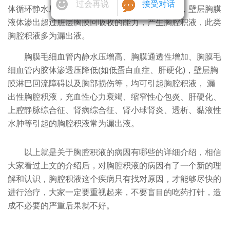
过会再说
接受对话
体循环静水压增加，如上腔静脉或奇静脉阻塞时，壁层胸膜
液体渗出超过脏层胸膜回吸收的能力，产生胸腔积液，此类
胸腔积液多为漏出液。
胸膜毛细血管内静水压增高、胸膜通透性增加、胸膜毛
细血管内胶体渗透压降低(如低蛋白血症、肝硬化)，壁层胸
膜淋巴回流障碍以及胸部损伤等，均可引起胸腔积液， 漏
出性胸腔积液，充血性心力衰竭、缩窄性心包炎、肝硬化、
上腔静脉综合征、肾病综合征、肾小球肾炎、透析、黏液性
水肿等引起的胸腔积液常为漏出液。
以上就是关于胸腔积液的病因有哪些的详细介绍，相信
大家看过上文的介绍后，对胸腔积液的病因有了一个新的理
解和认识，胸腔积液这个疾病只有找对原因，才能够尽快的
进行治疗，大家一定要重视起来，不要盲目的吃药打针，造
成不必要的严重后果就不好。